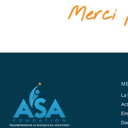
Merci p
M
La 
Act
Em
Do