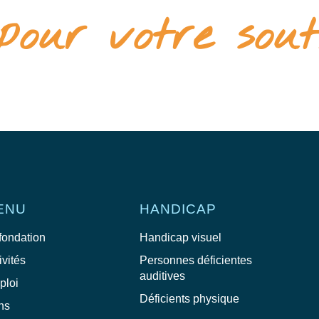
our votre sout
ENU
HANDICAP
fondation
Handicap visuel
ivités
Personnes déficientes
auditives
ploi
Déficients physique
ns